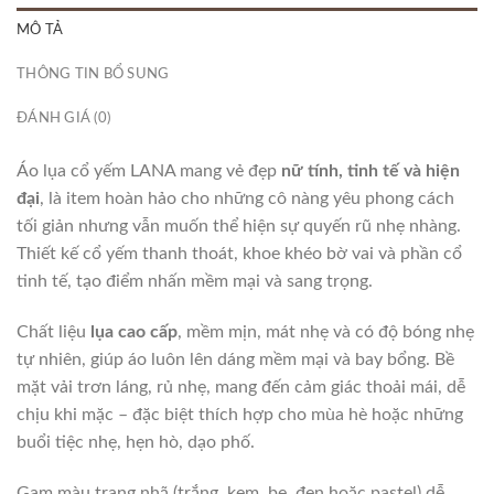
MÔ TẢ
THÔNG TIN BỔ SUNG
ĐÁNH GIÁ (0)
Áo lụa cổ yếm LANA mang vẻ đẹp
nữ tính, tinh tế và hiện
đại
, là item hoàn hảo cho những cô nàng yêu phong cách
tối giản nhưng vẫn muốn thể hiện sự quyến rũ nhẹ nhàng.
Thiết kế cổ yếm thanh thoát, khoe khéo bờ vai và phần cổ
tinh tế, tạo điểm nhấn mềm mại và sang trọng.
Chất liệu
lụa cao cấp
, mềm mịn, mát nhẹ và có độ bóng nhẹ
tự nhiên, giúp áo luôn lên dáng mềm mại và bay bổng. Bề
mặt vải trơn láng, rủ nhẹ, mang đến cảm giác thoải mái, dễ
chịu khi mặc – đặc biệt thích hợp cho mùa hè hoặc những
buổi tiệc nhẹ, hẹn hò, dạo phố.
Gam màu trang nhã (trắng, kem, be, đen hoặc pastel) dễ