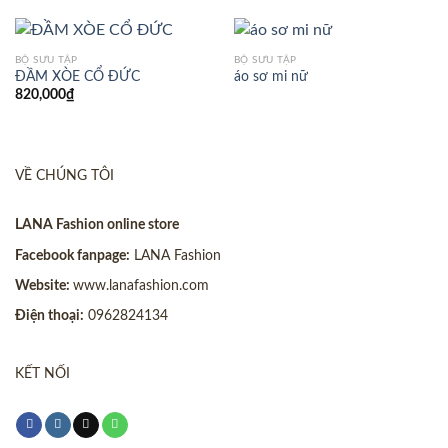
BỘ SƯU TẬP
BỘ SƯU TẬP
ĐẦM XÒE CỔ ĐỨC
áo sơ mi nữ
820,000
₫
VỀ CHÚNG TÔI
LANA Fashion online store
Facebook fanpage:
LANA Fashion
Website:
www.lanafashion.com
Điện thoại:
0962824134
KẾT NỐI