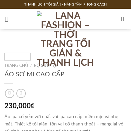
Skip
THANH LỊCH TỐI GIẢN - NÂNG TẦM PHONG CÁCH
to
content
TRANG CHỦ
/
BỘ SƯU TẬP
ÁO SƠ MI CAO CẤP
230,000
₫
Áo lụa cổ yếm với chất vải lụa cao cấp, mềm mịn và nhẹ
mát. Thiết kế tối giản, tôn vai cổ thanh thoát – mang lại vẻ