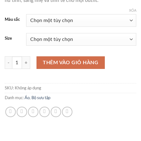
nữ tính, sang nhẹ và tinh tế cho mọi outfit.
XÓA
Màu sắc
Size
ÁO SƠ MI CAO CẤP số lượng
THÊM VÀO GIỎ HÀNG
SKU:
Không áp dụng
Danh mục:
Áo
,
Bộ sưu tập