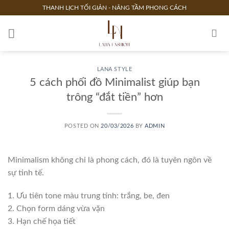
Skip
THANH LỊCH TỐI GIẢN - NÂNG TẦM PHONG CÁCH
to
content
LANA STYLE
5 cách phối đồ Minimalist giúp bạn
trông “đắt tiền” hơn
POSTED ON
20/03/2026
BY
ADMIN
Minimalism không chỉ là phong cách, đó là tuyên ngôn về
sự tinh tế.
1. Ưu tiên tone màu trung tính: trắng, be, đen
2. Chọn form dáng vừa vặn
3. Hạn chế họa tiết